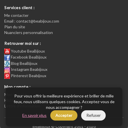
Services client :
Me contacter
Email : contact@beabijoux.com
Plan du site
Nuanciers personnalisation
Retrouver moi sur :
Youtube BeaBijoux
Facebook BeaBijoux
Blog BeaBijoux
Instagram Beabijoux
Pinterest Beabijoux
Mon compte :
Mon compte :
Pour vous offrir la meilleure expérience et briller de mille
Historique de commandes
feux, nous utilisons quelques cookies. Acceptez-vous de
Lettre d’information
nous accompagner ?
En savoir plus
Accepter
Refuser
BeaBijoux © Copyright 2001 - 2026