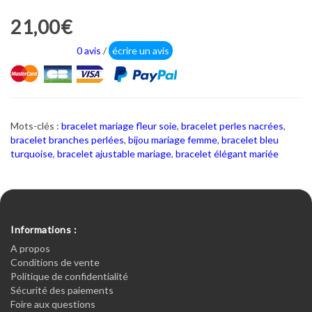
21,00€
0 avis
/
écrire un avis
Mots-clés :
bracelet mariage fleur soie
,
bracelet perles nacrées
,
bracelet branches perlées
,
bijou mariage femme
,
bracelet bleu
turquoise
,
bracelet ajustable mariage
,
bracelet élégant mariée
Informations :
A propos
Conditions de vente
Politique de confidentialité
Sécurité des paiements
Foire aux questions