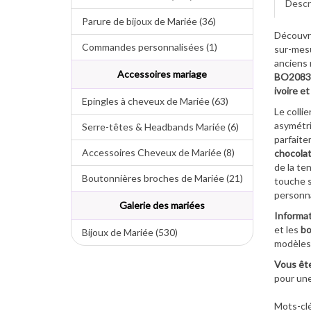
Descr
Parure de bijoux de Mariée (36)
Découvre
Commandes personnalisées (1)
sur-mesu
anciens 
Accessoires mariage
BO208
ivoire e
Epingles à cheveux de Mariée (63)
Le colli
asymétr
Serre-têtes & Headbands Mariée (6)
parfaite
Accessoires Cheveux de Mariée (8)
chocola
de la te
Boutonnières broches de Mariée (21)
touche 
personna
Galerie des mariées
Informat
et les
bo
Bijoux de Mariée (530)
modèle
Vous ête
pour un
Mots-clé