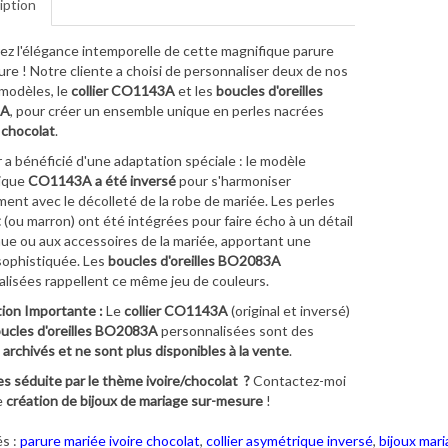
iption
z l'élégance intemporelle de cette magnifique parure
re ! Notre cliente a choisi de personnaliser deux de nos
modèles, le
collier CO1143A
et les
boucles d'oreilles
3A
, pour créer un ensemble unique en perles nacrées
t chocolat
.
er a bénéficié d'une adaptation spéciale : le modèle
ique
CO1143A a été inversé
pour s'harmoniser
ment avec le décolleté de la robe de mariée. Les perles
t
(ou marron) ont été intégrées pour faire écho à un détail
nue ou aux accessoires de la mariée, apportant une
sophistiquée. Les
boucles d'oreilles BO2083A
lisées rappellent ce même jeu de couleurs.
ion Importante :
Le
collier CO1143A
(original et inversé)
ucles d'oreilles BO2083A
personnalisées sont des
s
archivés et ne sont plus disponibles à la vente
.
s séduite par le thème ivoire/chocolat ?
Contactez-moi
e
création de bijoux de mariage sur-mesure
!
s :
parure mariée ivoire chocolat
,
collier asymétrique inversé
,
bijoux mar