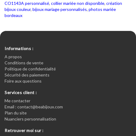
CO1143A personnalisé
,
collier mariée non disponible
,
création
bijoux couleur
,
bijoux mariage personnalisés
,
photos mariée
bordeaux
Informations :
A propos
Conditions de vente
Politique de confidentialité
Sécurité des paiements
Foire aux questions
Services client :
Me contacter
Email : contact@beabijoux.com
Plan du site
Nuanciers personnalisation
Retrouver moi sur :