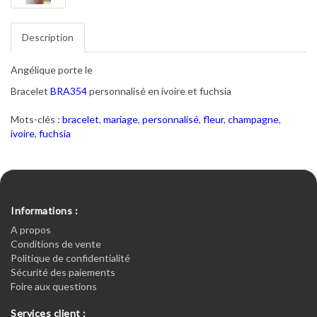
Description
Angélique porte le
Bracelet
BRA354
personnalisé en ivoire et fuchsia
Mots-clés :
bracelet
,
mariage
,
personnalisé
,
fleur
,
champagne
,
ivoire
,
fuchsia
Informations :
A propos
Conditions de vente
Politique de confidentialité
Sécurité des paiements
Foire aux questions
Services client :