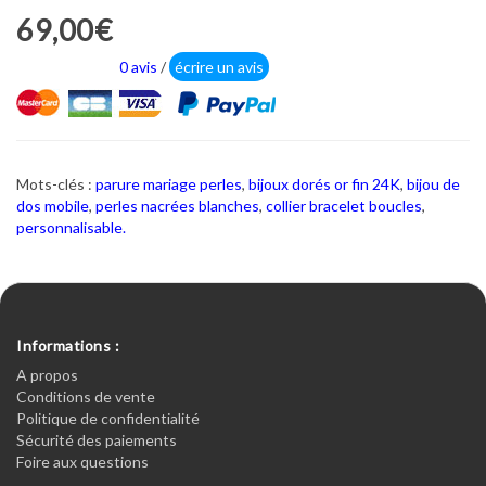
69,00€
0 avis
/
écrire un avis
Mots-clés :
parure mariage perles
,
bijoux dorés or fin 24K
,
bijou de
dos mobile
,
perles nacrées blanches
,
collier bracelet boucles
,
personnalisable.
Informations :
A propos
Conditions de vente
Politique de confidentialité
Sécurité des paiements
Foire aux questions