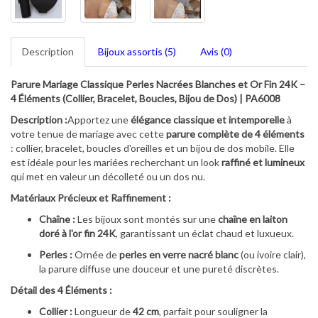
Description
Bijoux assortis (5)
Avis (0)
Parure Mariage Classique Perles Nacrées Blanches et Or Fin 24K –
4 Éléments (Collier, Bracelet, Boucles, Bijou de Dos) | PA6008
Description :
Apportez une
élégance classique et intemporelle
à
votre tenue de mariage avec cette
parure complète de 4 éléments
: collier, bracelet, boucles d'oreilles et un bijou de dos mobile. Elle
est idéale pour les mariées recherchant un look
raffiné et lumineux
qui met en valeur un décolleté ou un dos nu.
Matériaux Précieux et Raffinement :
Chaîne :
Les bijoux sont montés sur une
chaîne en laiton
doré à l'or fin 24K
, garantissant un éclat chaud et luxueux.
Perles :
Ornée de
perles en verre nacré blanc
(ou ivoire clair),
la parure diffuse une douceur et une pureté discrètes.
Détail des 4 Éléments :
Collier :
Longueur de
42 cm
, parfait pour souligner la