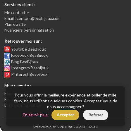
Services client :
Me contacter
Email : contact@beabijoux.com
Plan du site
Nuanciers personnalisation
Retrouver moi sur :
Youtube BeaBijoux
Facebook BeaBijoux
Blog BeaBijoux
Instagram Beabijoux
Pinterest Beabijoux
Mon compte :
Mon compte :
Pour vous offrir la meilleure expérience et briller de mille
Historique de commandes
feux, nous utilisons quelques cookies. Acceptez-vous de
Lettre d’information
nous accompagner ?
En savoir plus
Accepter
Refuser
BeaBijoux © Copyright 2001 - 2026