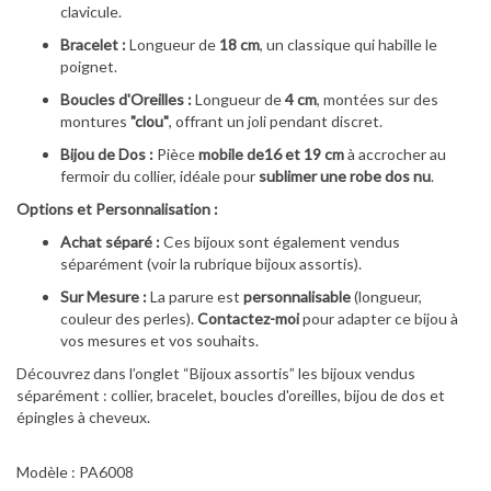
clavicule.
Bracelet :
Longueur de
18 cm
, un classique qui habille le
poignet.
Boucles d'Oreilles :
Longueur de
4 cm
, montées sur des
montures
"clou"
, offrant un joli pendant discret.
Bijou de Dos :
Pièce
mobile de16 et 19 cm
à accrocher au
fermoir du collier, idéale pour
sublimer une robe dos nu
.
Options et Personnalisation :
Achat séparé :
Ces bijoux sont également vendus
séparément (voir la rubrique bijoux assortis).
Sur Mesure :
La parure est
personnalisable
(longueur,
couleur des perles).
Contactez-moi
pour adapter ce bijou à
vos mesures et vos souhaits.
Découvrez dans l’onglet “Bijoux assortis” les bijoux vendus
séparément : collier, bracelet, boucles d'oreilles, bijou de dos et
épingles à cheveux.
Modèle : PA6008