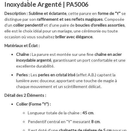
Inoxydable Argenté | PA5006
Description :
Sublime et éclatante
, cette parure en
forme de "Y"
se
distingue par son
raffinement et ses reflets magiques
. Composée
d'un
collier pendentif
et d'une paire de
boucles d'oreilles assorties
,
elle est le choix idéal pour un mariage, une cérémonie ou toute
occasion où vous souhaitez
briller avec élégance
.
Matériaux et Éclat :
Chaîne :
La parure est montée sur une fine
chaîne en acier
inoxydable argenté
, garantissant un port confortable et une
excellente durabilité.
Perles :
Les
perles en cristal irisé
(effet A.B.) captent la
lumière avec douceur, apportant une touche de magie à
chaque mouvement et un scintillement délicat.
Détail des 2 Éléments :
Collier (Forme "Y") :
Longueur totale de la chaîne :
45 cm
.
Pendentif central en "Y" mesurant
8 cm
.
Il est doté d'une
chaînette de réglage de 5 cm
pour un