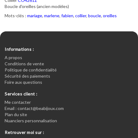
Collier
CO4261Z
Boucle d'oreilles (ancien modèles)
Mots-clés :
mariage
,
marlene
,
fabien
,
collier
,
boucle
,
oreilles
Informations :
A propos
Conditions de vente
Politique de confidentialité
Sécurité des paiements
Foire aux questions
Services client :
Me contacter
Email : contact@beabijoux.com
Plan du site
Nuanciers personnalisation
Retrouver moi sur :