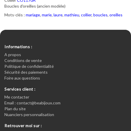
Collier
CO1170A
Boucles d'oreilles (ancien modèle)
Mots-clés :
mariage
,
marie
,
laure
,
mathieu
,
collier
,
boucles
,
oreilles
Informations :
A propos
Conditions de vente
Politique de confidentialité
Sécurité des paiements
Foire aux questions
Services client :
Me contacter
Email : contact@beabijoux.com
Plan du site
Nuanciers personnalisation
Retrouver moi sur :