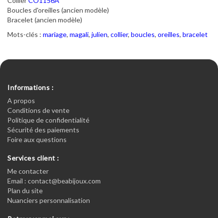
Collier
CO1156A
Boucles d'oreilles (ancien modèle)
Bracelet (ancien modèle)
Mots-clés :
mariage
,
magali
,
julien
,
collier
,
boucles
,
oreilles
,
bracelet
Informations :
A propos
Conditions de vente
Politique de confidentialité
Sécurité des paiements
Foire aux questions
Services client :
Me contacter
Email : contact@beabijoux.com
Plan du site
Nuanciers personnalisation