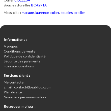
Collier
CO1210A
Boucles d'oreilles
BO4291A
Mots-clés :
mariage
,
laurence
,
collier
,
boucles
,
oreilles
Informations :
A propos
Conditions de vente
Politique de confidentialité
Sécurité des paiements
Foire aux questions
Services client :
Me contacter
Email : contact@beabijoux.com
Plan du site
Nuanciers personnalisation
Retrouver moi sur :