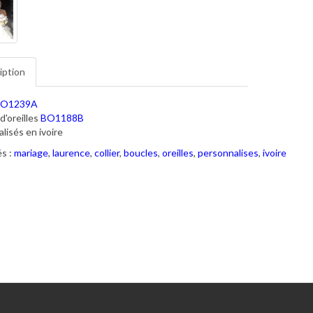
iption
O1239A
d'oreilles
BO1188B
lisés en ivoire
s :
mariage
,
laurence
,
collier
,
boucles
,
oreilles
,
personnalises
,
ivoire