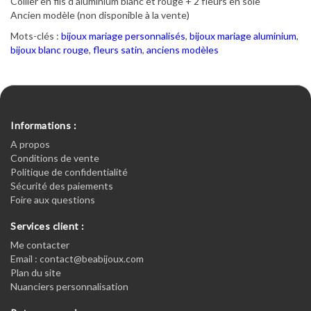
Collier en fils d'aluminium blanc et rouge + 2 fleurs en soie
Ancien modèle (non disponible à la vente)
Mots-clés :
bijoux mariage personnalisés
,
bijoux mariage aluminium
,
bijoux blanc rouge
,
fleurs satin
,
anciens modèles
Informations :
A propos
Conditions de vente
Politique de confidentialité
Sécurité des paiements
Foire aux questions
Services client :
Me contacter
Email : contact@beabijoux.com
Plan du site
Nuanciers personnalisation