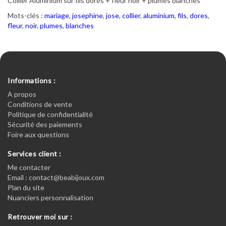
Collier Aluminium sur fils dorés + fleur noir + plumes blanches
Mots-clés :
mariage
,
josephine
,
jose
,
collier
,
aluminium
,
fils
,
dores
,
fleur
,
noir
,
plumes
,
blanches
Informations :
A propos
Conditions de vente
Politique de confidentialité
Sécurité des paiements
Foire aux questions
Services client :
Me contacter
Email : contact@beabijoux.com
Plan du site
Nuanciers personnalisation
Retrouver moi sur :