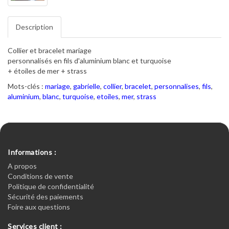
Description
Collier et bracelet mariage
personnalisés en fils d'aluminium blanc et turquoise
+ étoiles de mer + strass
Mots-clés :
mariage
,
gabrielle
,
collier
,
bracelet
,
personnalises
,
fils
,
aluminium
,
blanc
,
turquoise
,
etoiles
,
mer
,
strass
Informations :
A propos
Conditions de vente
Politique de confidentialité
Sécurité des paiements
Foire aux questions
Services client :