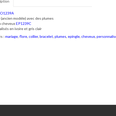
iption
O1239A
 (ancien modèle) avec des plumes
 à cheveux
EP1239C
isés en ivoire et gris clair
s :
mariage
,
flore
,
collier
,
bracelet
,
plumes
,
epingle
,
cheveux
,
personnalis