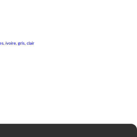
es
,
ivoire
,
gris
,
clair