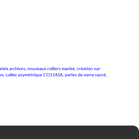
ariée archives
,
nouveaux colliers mariée
,
création sur-
es
,
collier asymétrique CO1143A
,
perles de verre nacré
,