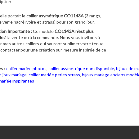
iption
le portait le
collier asymétrique CO1143A
(3 rangs,
e verre nacré ivoire et strass) pour son grand jour.
ion Importante :
Ce modèle
CO1143A n'est plus
le
à la vente ou à la commande. Nous vous invitons à
r mes autres colliers qui sauront sublimer votre tenue,
contacter pour une création sur-mesure inspirée de ce
s :
collier mariée photos
,
collier asymétrique non disponible
,
bijoux de m
ijoux mariage
,
collier mariée perles strass
,
bijoux mariage anciens modèl
ariée inspirantes