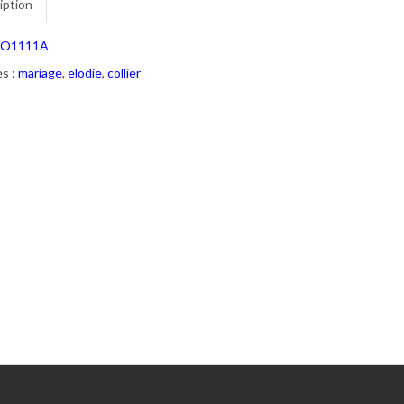
iption
O1111A
s :
mariage
,
elodie
,
collier