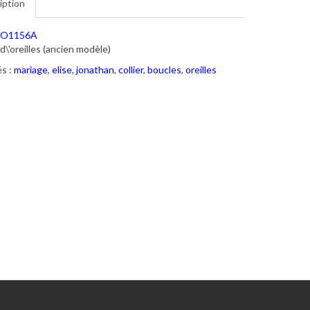
iption
O1156A
d\'oreilles (ancien modèle)
s :
mariage
,
elise
,
jonathan
,
collier
,
boucles
,
oreilles