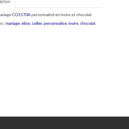
iption
mariage
CO1170A
personnalisé en ivoire et chocolat
s :
mariage
,
elise
,
collier
,
personnalise
,
ivoire
,
chocolat