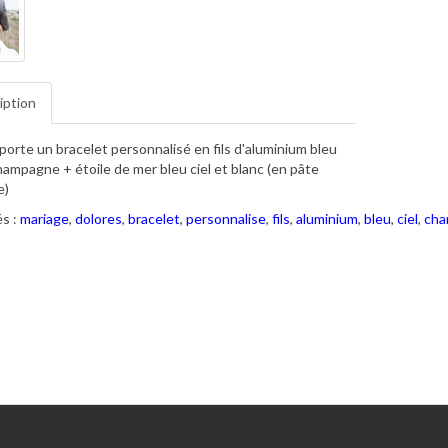
iption
porte un bracelet personnalisé en fils d'aluminium bleu
champagne + étoile de mer bleu ciel et blanc (en pâte
e)
s :
mariage
,
dolores
,
bracelet
,
personnalise
,
fils
,
aluminium
,
bleu
,
ciel
,
cha