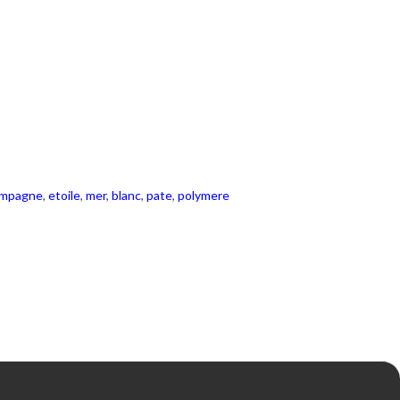
mpagne
,
etoile
,
mer
,
blanc
,
pate
,
polymere