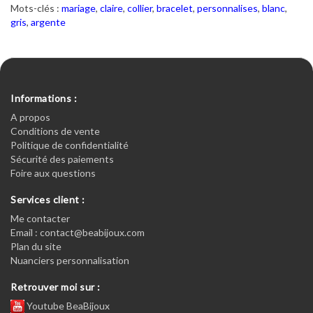
Mots-clés :
mariage
,
claire
,
collier
,
bracelet
,
personnalises
,
blanc
,
gris
,
argente
Informations :
A propos
Conditions de vente
Politique de confidentialité
Sécurité des paiements
Foire aux questions
Services client :
Me contacter
Email : contact@beabijoux.com
Plan du site
Nuanciers personnalisation
Retrouver moi sur :
Youtube BeaBijoux