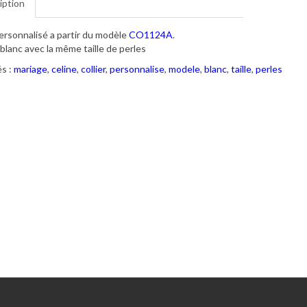
iption
personnalisé a partir du modèle
CO1124A
.
blanc avec la même taille de perles
s :
mariage
,
celine
,
collier
,
personnalise
,
modele
,
blanc
,
taille
,
perles