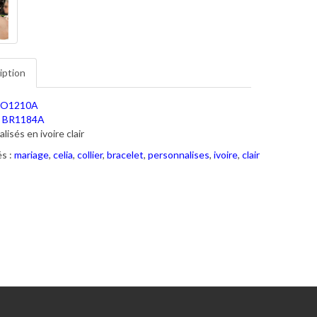
iption
O1210A
t
BR1184A
isés en ivoire clair
s :
mariage
,
celia
,
collier
,
bracelet
,
personnalises
,
ivoire
,
clair