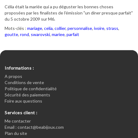
Célia était la mariée qui a pu déguster les bonnes choses
proposées par les finalistes de l'émission "un diner presque parfait"
du 5 octobre 2009 sur M6.
Mots-clés :
mariage
,
celia
,
collier
,
personnalise
,
ivoire
,
strass
,
goutte
,
rond
,
swarovski
,
mariee
,
parfait
Informations :
A propos
Conditions de vente
Politique de confidentialité
Sécurité des paiements
Foire aux questions
Services client :
Me contacter
Email : contact@beabijoux.com
Plan du site