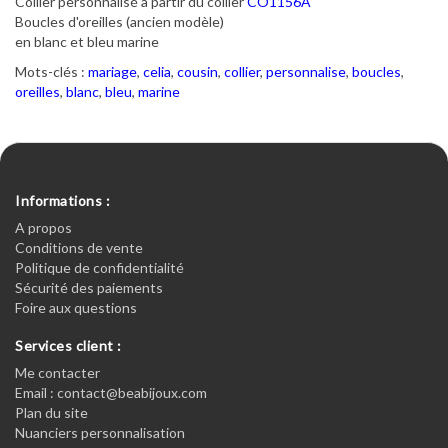
Collier personnalisé à partir du collier
CO1156A
Boucles d'oreilles (ancien modèle)
en blanc et bleu marine
Mots-clés :
mariage
,
celia
,
cousin
,
collier
,
personnalise
,
boucles
,
oreilles
,
blanc
,
bleu
,
marine
Informations :
A propos
Conditions de vente
Politique de confidentialité
Sécurité des paiements
Foire aux questions
Services client :
Me contacter
Email : contact@beabijoux.com
Plan du site
Nuanciers personnalisation