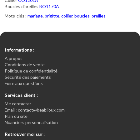
Collier
CO1201A
Boucles d'oreilles
BO1170A
Mots-clés :
mariage
,
brigitte
,
collier
,
boucles
,
oreilles
Informations :
A propos
Conditions de vente
Politique de confidentialité
Sécurité des paiements
Foire aux questions
Services client :
Me contacter
Email : contact@beabijoux.com
Plan du site
Nuanciers personnalisation
Retrouver moi sur :