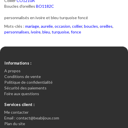
Collier
CO1210A
Boucles d'oreilles
BO1182C
personnalisés en ivoire et bleu turquoise foncé
Mots-clés :
mariage
,
aurelie
,
occasion
,
collier
,
boucles
,
oreilles
,
personnalises
,
ivoire
,
bleu
,
turquoise
,
fonce
Informations :
A propos
Conditions de vente
Politique de confidentialité
Sécurité des paiements
Foire aux questions
Services client :
Me contacter
Email : contact@beabijoux.com
Plan du site