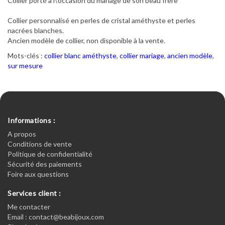
Collier porté à l\'occasion du mariage de son beau frère
Collier personnalisé en perles de cristal améthyste et perles
nacrées blanches.
Ancien modèle de collier, non disponible à la vente.
Mots-clés :
collier blanc améthyste
,
collier mariage
,
ancien modèle
,
sur mesure
Informations :
A propos
Conditions de vente
Politique de confidentialité
Sécurité des paiements
Foire aux questions
Services client :
Me contacter
Email : contact@beabijoux.com