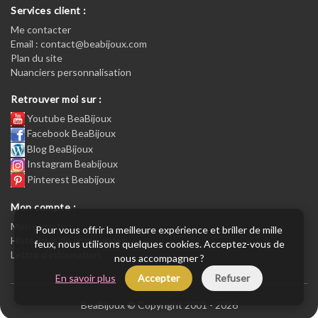
Services client :
Me contacter
Email : contact@beabijoux.com
Plan du site
Nuanciers personnalisation
Retrouver moi sur :
Youtube BeaBijoux
Facebook BeaBijoux
Blog BeaBijoux
Instagram Beabijoux
Pinterest Beabijoux
Mon compte :
Mon compte :
Pour vous offrir la meilleure expérience et briller de mille
Historique de commandes
feux, nous utilisons quelques cookies. Acceptez-vous de
Lettre d’information
nous accompagner ?
En savoir plus
Accepter
Refuser
BeaBijoux © Copyright 2001 - 2026