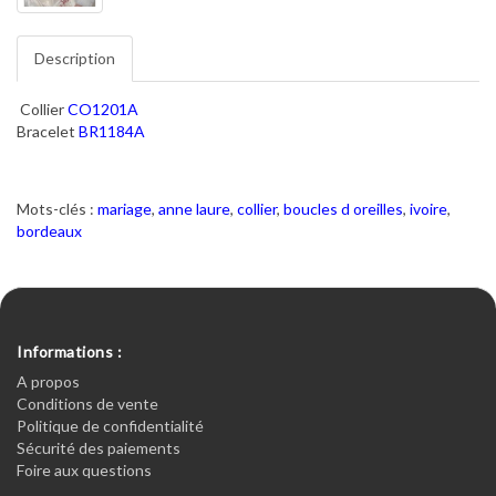
Description
Collier
CO1201A
Bracelet
BR1184A
Mots-clés :
mariage
,
anne laure
,
collier
,
boucles d oreilles
,
ivoire
,
bordeaux
Informations :
A propos
Conditions de vente
Politique de confidentialité
Sécurité des paiements
Foire aux questions