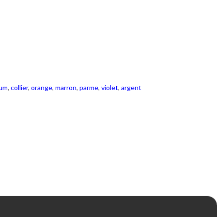
ium
,
collier
,
orange
,
marron
,
parme
,
violet
,
argent