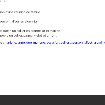
iption
sion d'une réunion de famille
 personnalisés en aluminium
e porte un collier en orange, or et marron
porte un collier, parme, violet et argent
s :
mariage
,
angelique
,
marlene
,
occasion
,
colliers
,
personnalises
,
alumin