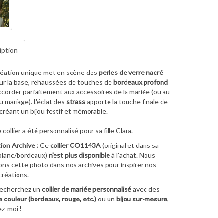
iption
réation unique met en scène des
perles de verre nacré
r la base, rehaussées de touches de
bordeaux profond
ccorder parfaitement aux accessoires de la mariée (ou au
 mariage). L'éclat des
strass
apporte la touche finale de
 créant un bijou festif et mémorable.
ollier a été personnalisé pour sa fille Clara.
ion Archive :
Ce
collier CO1143A
(original et dans sa
blanc/bordeaux)
n'est plus disponible
à l'achat. Nous
ns cette photo dans nos archives pour inspirer nos
créations.
recherchez un
collier de mariée personnalisé
avec des
e couleur (bordeaux, rouge, etc.)
ou un
bijou sur-mesure
,
ez-moi !