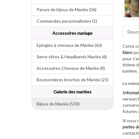
Parure de bijoux de Mariée (36)
Commandes personnalisées (1)
Descr
Accessoires mariage
Epingles à cheveux de Mariée (63)
Cette c
blanc
pou
Serre-têtes & Headbands Mariée (6)
pour s'a
thème du
Accessoires Cheveux de Mariée (8)
lumière,
Boutonnières broches de Mariée (21)
Le même c
Galerie des mariées
Informat
version 
Bijoux de Mariée (530)
conservo
futures 
Si vous 
perles d
contact