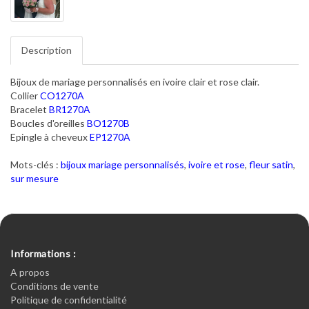
Description
Bijoux de mariage personnalisés en ivoire clair et rose clair.
Collier
CO1270A
Bracelet
BR1270A
Boucles d'oreilles
BO1270B
Epingle à cheveux
EP1270A
Mots-clés :
bijoux mariage personnalisés
,
ivoire et rose
,
fleur satin
,
sur mesure
Informations :
A propos
Conditions de vente
Politique de confidentialité