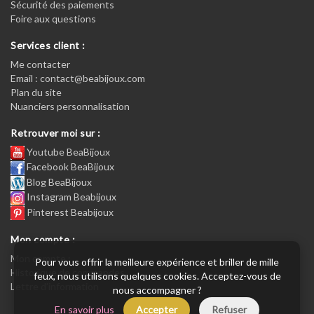
Sécurité des paiements
Foire aux questions
Services client :
Me contacter
Email : contact@beabijoux.com
Plan du site
Nuanciers personnalisation
Retrouver moi sur :
Youtube BeaBijoux
Facebook BeaBijoux
Blog BeaBijoux
Instagram Beabijoux
Pinterest Beabijoux
Mon compte :
Mon compte :
Pour vous offrir la meilleure expérience et briller de mille
Historique de commandes
feux, nous utilisons quelques cookies. Acceptez-vous de
Lettre d’information
nous accompagner ?
En savoir plus
Accepter
Refuser