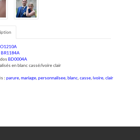
iption
O1210A
t
BR1184A
 dos
BD0004A
lisés en blanc cassé/ivoire clair
s :
parure
,
mariage
,
personnalisee
,
blanc
,
casse
,
ivoire
,
clair