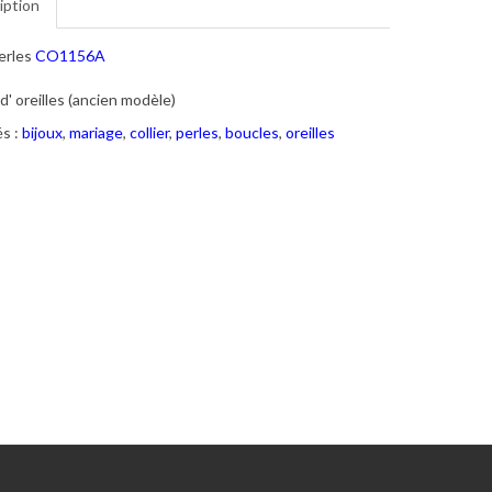
iption
perles
CO1156A
d' oreilles (ancien modèle)
s :
bijoux
,
mariage
,
collier
,
perles
,
boucles
,
oreilles