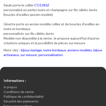
Sarah porte le collier
CO1183Z
personnalisé en perles ivoire et champagne sur fils câblés dorés
Boucles d'oreilles (ancien modèle)
Ginette porte un ancien modèle collier et de boucles d'oreilles en
ivoire et bordeaux
personnalisés sur fils câblés dorés
Modèle non disponible à la vente. Je propose aujourd'hui d'autres
créations uniques et la possibilité de pièces sur mesure
Mots-clés :
bijoux mariage
,
ivoire bordeaux
,
anciens modèles
,
bijoux
artisanaux
,
sur mesure
,
personnalisation
Informations :
A propos
Conditions de vente
Politique de confidentialité
Sécurité des paiements
Foire aux questions