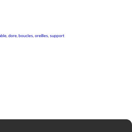
able
,
dore
,
boucles
,
oreilles
,
support