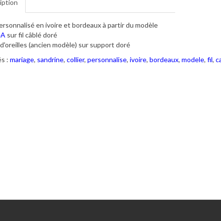
iption
personnalisé en ivoire et bordeaux à partir du modèle
4A
sur fil câblé doré
d'oreilles (ancien modèle) sur support doré
s :
mariage
,
sandrine
,
collier
,
personnalise
,
ivoire
,
bordeaux
,
modele
,
fil
,
c