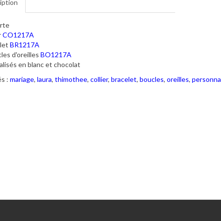
iption
rte
r
CO1217A
let
BR1217A
les d'oreilles
BO1217A
lisés en blanc et chocolat
s :
mariage
,
laura
,
thimothee
,
collier
,
bracelet
,
boucles
,
oreilles
,
personna