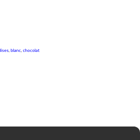
lises
,
blanc
,
chocolat