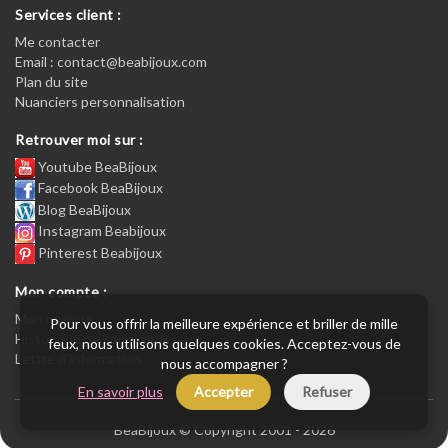
Services client :
Me contacter
Email : contact@beabijoux.com
Plan du site
Nuanciers personnalisation
Retrouver moi sur :
Youtube BeaBijoux
Facebook BeaBijoux
Blog BeaBijoux
Instagram Beabijoux
Pinterest Beabijoux
Mon compte :
Mon compte :
Pour vous offrir la meilleure expérience et briller de mille
Historique de commandes
feux, nous utilisons quelques cookies. Acceptez-vous de
Lettre d’information
nous accompagner ?
En savoir plus
Accepter
Refuser
BeaBijoux © Copyright 2001 - 2026