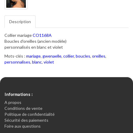
Description
Collier mariage
CO1168A
Boucles d'oreilles (ancien modèle)
personnalisés en blanc et violet
Mots-clés :
mariage
,
gwenaelle
,
collier
,
boucles
,
oreilles
,
personnalises
,
blanc
,
violet
Informations :
A propos
Conditions de vente
Politique de confidentialité
Sécurité des paiements
Foire aux questions