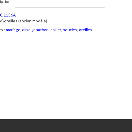
iption
O1156A
d\'oreilles (ancien modèle)
s :
mariage
,
elise
,
jonathan
,
collier
,
boucles
,
oreilles