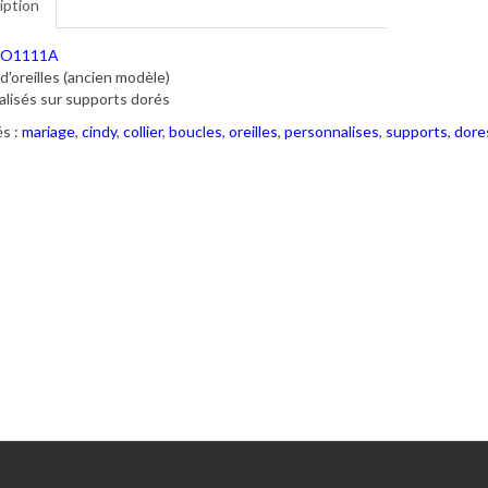
iption
O1111A
d'oreilles (ancien modèle)
lisés sur supports dorés
s :
mariage
,
cindy
,
collier
,
boucles
,
oreilles
,
personnalises
,
supports
,
dore