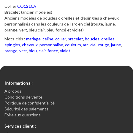
Collier
CO1210A
Bracelet (ancien modèles)
Anciens modèles de boucles d'oreilles et d'épingles à cheveux
personnalisés dans les couleurs de l'arc en ciel (rouge, jaune,
orange, vert, bleu clair, bleu foncé et violet)
Mots-clés :
mariage
,
celine
,
collier
,
bracelet
,
boucles
,
oreilles
,
epingles
,
cheveux
,
personnalise
,
couleurs
,
arc
,
ciel
,
rouge
,
jaune
,
orange
,
vert
,
bleu
,
clair
,
fonce
,
violet
Informations :
A propos
Conditions de vente
Politique de confidentialité
Sécurité des paiements
Foire aux questions
Services client :