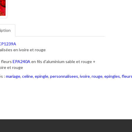
iption
EP1239A
lisées en ivoire et rouge
 fleurs
EPA240A
en fils d'aluminium sable et rouge +
voire et rouge
s :
mariage
,
celine
,
epingle
,
personnalisees
,
ivoire
,
rouge
,
epingles
,
fleur