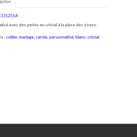
iption
CO1255A
lisé avec des perles en cristal à la place des strass.
s :
collier
,
mariage
,
carole
,
personnalisé
,
blanc
,
cristal