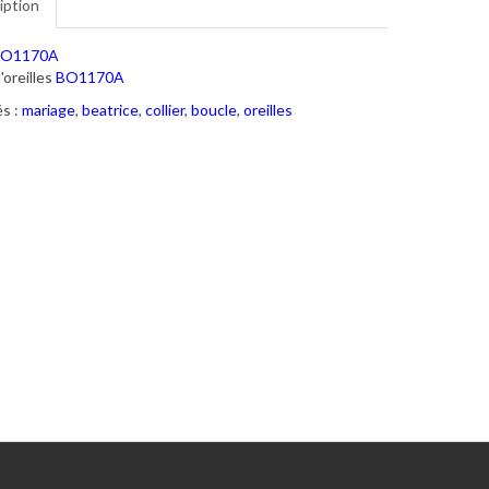
iption
O1170A
'oreilles
BO1170A
s :
mariage
,
beatrice
,
collier
,
boucle
,
oreilles