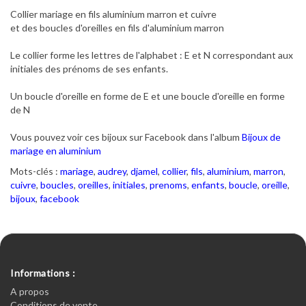
Collier mariage en fils aluminium marron et cuivre
et des boucles d'oreilles en fils d'aluminium marron
Le collier forme les lettres de l'alphabet : E et N correspondant aux
initiales des prénoms de ses enfants.
Un boucle d'oreille en forme de E et une boucle d'oreille en forme
de N
Vous pouvez voir ces bijoux sur Facebook dans l'album
Bijoux de
mariage en aluminium
Mots-clés :
mariage
,
audrey
,
djamel
,
collier
,
fils
,
aluminium
,
marron
,
cuivre
,
boucles
,
oreilles
,
initiales
,
prenoms
,
enfants
,
boucle
,
oreille
,
bijoux
,
facebook
Informations :
A propos
Conditions de vente