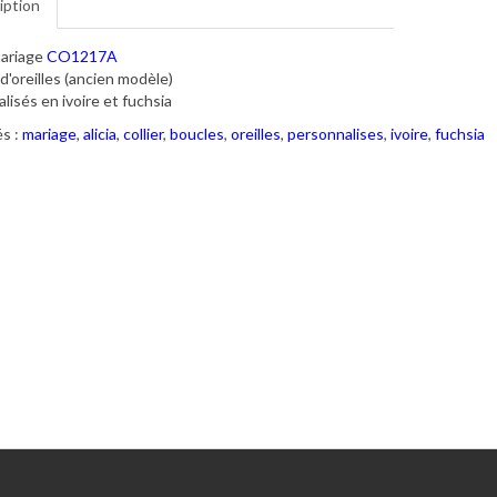
iption
mariage
CO1217A
d'oreilles (ancien modèle)
lisés en ivoire et fuchsia
s :
mariage
,
alicia
,
collier
,
boucles
,
oreilles
,
personnalises
,
ivoire
,
fuchsia