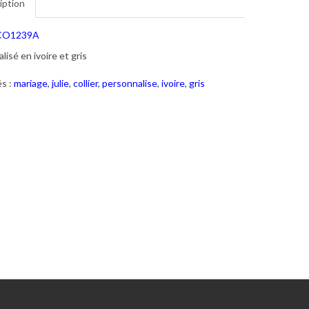
iption
CO1239A
lisé en ivoire et gris
s :
mariage
,
julie
,
collier
,
personnalise
,
ivoire
,
gris