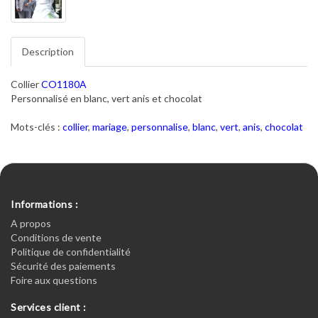
Description
Collier
CO1180A
Personnalisé en blanc, vert anis et chocolat
Mots-clés :
collier
,
mariage
,
personnalise
,
blanc
,
vert
,
anis
,
chocolat
Informations :
A propos
Conditions de vente
Politique de confidentialité
Sécurité des paiements
Foire aux questions
Services client :