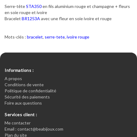
Serre-tête
STA350
en fils aluminium rouge et champagne + fleurs
en soie rouge et ivoire
Bracelet
BR1253A
avec une fleur en soie ivoire et rouge
Mots-clés :
bracelet
,
serre-tete
,
ivoire rouge
Informations :
A propos
Conditions de vente
Politique de confidentialité
Sécurité des paiements
Foire aux questions
Services client :
Me contacter
Email : contact@beabijoux.com
Plan du site