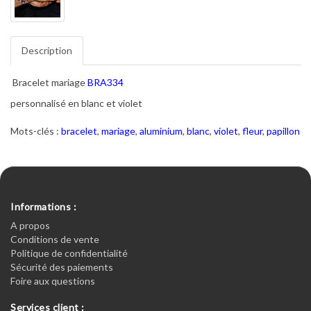
Description
Bracelet mariage
BRA334
personnalisé en blanc et violet
Mots-clés :
bracelet
,
mariage
,
aluminium
,
blanc
,
violet
,
fleur
,
papillon
Informations :
A propos
Conditions de vente
Politique de confidentialité
Sécurité des paiements
Foire aux questions
Services client :